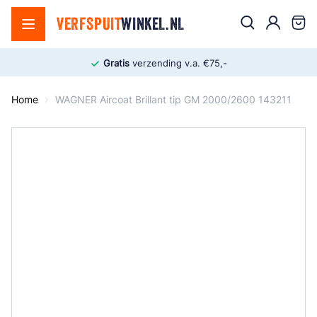
Ga naar de inhoud
Zoek
VERFSPUIT
WINKEL.NL
Cart
Gratis
verzending v.a. €75,-
Home
WAGNER Aircoat Brillant tip GM 2000/2600 143211