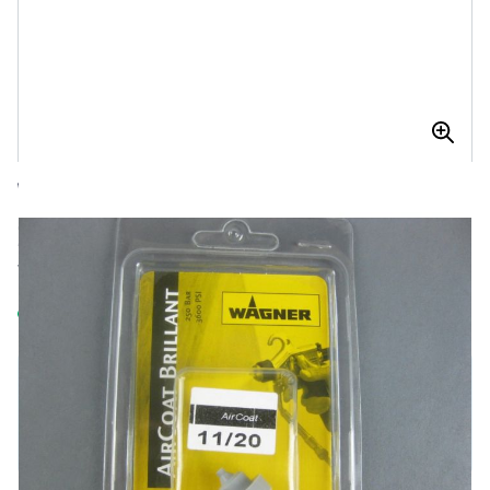
WAGNER AIRCOAT BRILLANT TIP GM
2000/2600 143211
WAGNER Aircoat Brillant tip GM 2000/2600 143211
Op voorraad
Aantal
€ 84,70
Excl. BTW:
€ 70,00