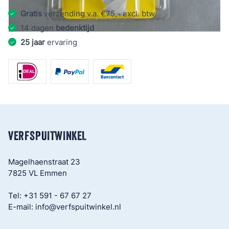
Gratis
verzending v.a. €75,- excl. btw
14 dagen
bedenktijd
25 jaar
ervaring
VERFSPUITWINKEL
Magelhaenstraat 23
7825 VL Emmen
Tel:
+31 591 - 67 67 27
E-mail:
info@verfspuitwinkel.nl