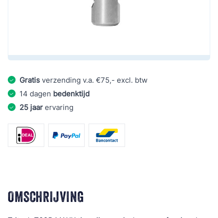
€ 108,90
Aantal
€ 52,02
Excl. BTW:
€ 42,99
Gratis
verzending v.a. €75,- excl. btw
14 dagen
bedenktijd
25 jaar
ervaring
OMSCHRIJVING