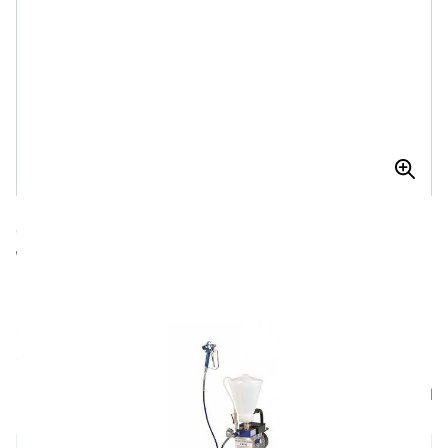
SPRAYMASTER 4.000 RVS AIRLESS
VERFSPUIT CPL. 7,5 MTR 1/4" SLANG,
PISTOOL 517 TIP
Spraymaster 4.000 RVS airless verfspuit cpl. 7,5 mtr 1/4"
slang, pistool 517 tip
Niet op voorraad