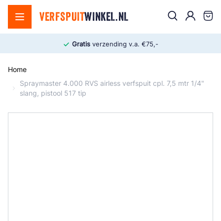
Ga naar de inhoud
Zoek
VERFSPUIT
WINKEL.NL
Cart
Gratis
verzending v.a. €75,-
Home
Spraymaster 4.000 RVS airless verfspuit cpl. 7,5 mtr 1/4"
slang, pistool 517 tip