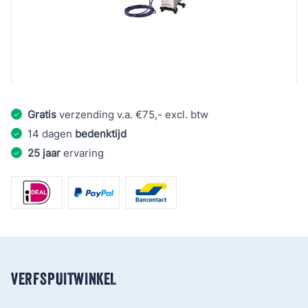
€ 2.407,90
Aantal
€ 1.805,93
Excl. BTW:
€ 1.492,50
Gratis
verzending v.a. €75,- excl. btw
14 dagen
bedenktijd
25 jaar
ervaring
VERFSPUITWINKEL