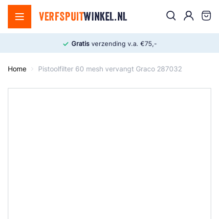
Ga naar de inhoud
Zoek
VERFSPUIT
WINKEL.NL
Cart
Gratis
verzending v.a. €75,-
Home
Pistoolfilter 60 mesh vervangt Graco 287032