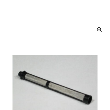
PISTOOLFILTER 60 MESH VERVANGT
GRACO 287032
Pistoolfilter 60 mesh vervangt Graco 287032
Op voorraad
€ 14,52
Aantal
€ 6,97
Excl. BTW:
€ 5,76