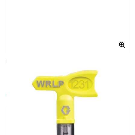
GRACO RAC X LP (LOW PRESSURE) WIDE
RAC TIP WRLP 1221
GRACO RAC X LP (low pressure) Wide Rac tip WRLP 1221
Op voorraad
€ 135,52
Aantal
€ 50,14