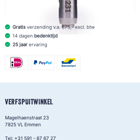
Excl. BTW:
€ 41,44
Gratis
verzending v.a. €75,- excl. btw
14 dagen
bedenktijd
25 jaar
ervaring
VERFSPUITWINKEL
Magelhaenstraat 23
7825 VL Emmen
Tel:
+31 591 - 67 67 27