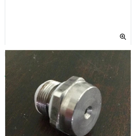
GRACO DIFFUSER ASSY,RAC 249877
GRACO DIFFUSER ASSY,RAC 249877
Op voorraad
€ 183,92
Aantal
€ 143,75
Excl. BTW:
€ 118,80