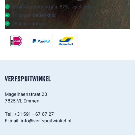
Gratis
verzending v.a. €75,- excl. btw
14 dagen
bedenktijd
25 jaar
ervaring
VERFSPUITWINKEL
Magelhaenstraat 23
7825 VL Emmen
Tel:
+31 591 - 67 67 27
E-mail:
info@verfspuitwinkel.nl