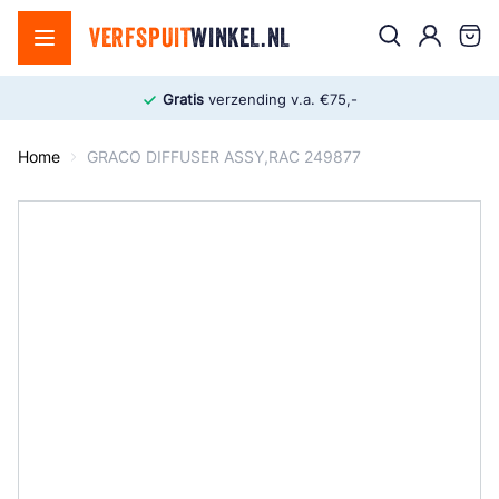
Ga naar de inhoud
Zoek
VERFSPUIT
WINKEL.NL
Cart
Gratis
verzending v.a. €75,-
Home
GRACO DIFFUSER ASSY,RAC 249877