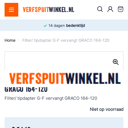
Ga naar de inhoud
Zoek
VERFSPUIT
WINKEL.NL
Cart
14 dagen
bedenktijd
Home
Filter/ tipdapter G-F vervangt GRACO 164-120
FILTER/ TIPDAPTER G-F VERVANGT
GRACO 164-120
Filter/ tipdapter G-F vervangt GRACO 164-120
Niet op voorraad