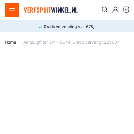
Ga naar de inhoud
Zoek
VERFSPUIT
WINKEL.NL
Cart
Gratis
verzending v.a. €75,-
Home
Aanzuigfilter 3/4-16UNF Graco vervangt 235004