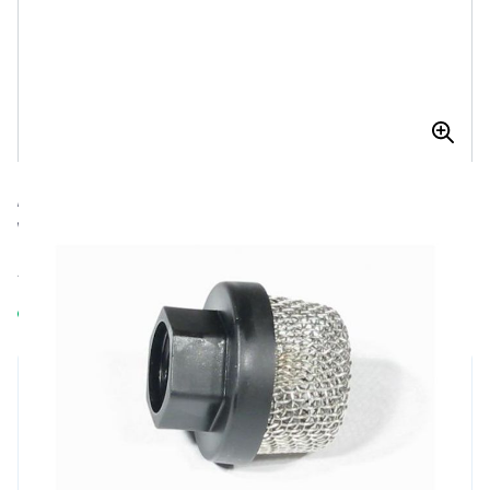
AANZUIGFILTER 3/4-16UNF GRACO
VERVANGT 235004
Aanzuigfilter 3/4-16UNF Graco vervangt 235004
Op voorraad
€ 44,77
Aantal
€ 29,10
Excl. BTW:
€ 24,05