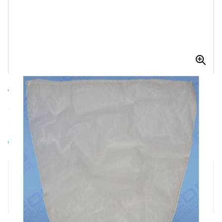
4 LITER FILTERZAK / STRAINER BAG 14-
516
4 liter Filterzak / Strainer bag 14-516
Op voorraad
Aantal
€ 2,65
Excl. BTW:
€ 2,19