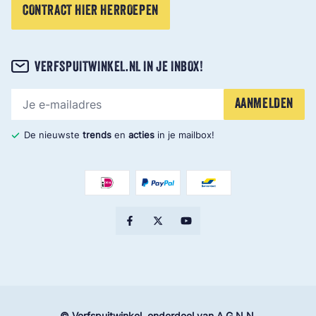
CONTRACT HIER HERROEPEN
VERFSPUITWINKEL.NL IN JE INBOX!
E-mailadres
AANMELDEN
De nieuwste
trends
en
acties
in je mailbox!
© Verfspuitwinkel, onderdeel van A.G.N.N.