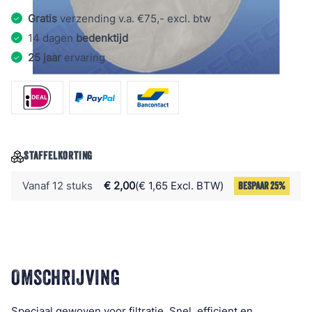
Gratis
verzending v.a. €75,- excl. btw
14 dagen
bedenktijd
25 jaar
ervaring
STAFFELKORTING
Vanaf 12 stuks
€ 2,00
€ 1,65 Excl. BTW
BESPAAR 25%
OMSCHRIJVING
Speciaal gewoven voor filtratie. Snel, efficient en