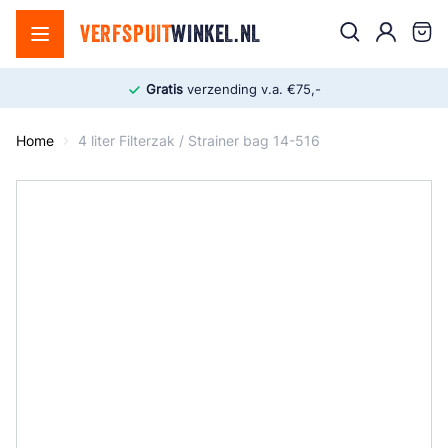
Ga naar de inhoud
Zoek
VERFSPUIT
WINKEL.NL
Cart
Gratis
verzending v.a. €75,-
Home
4 liter Filterzak / Strainer bag 14-516